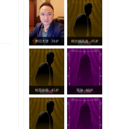
梦回大唐 39岁
精仿烟批发 45岁
相思的雨 41岁
荀加 60岁