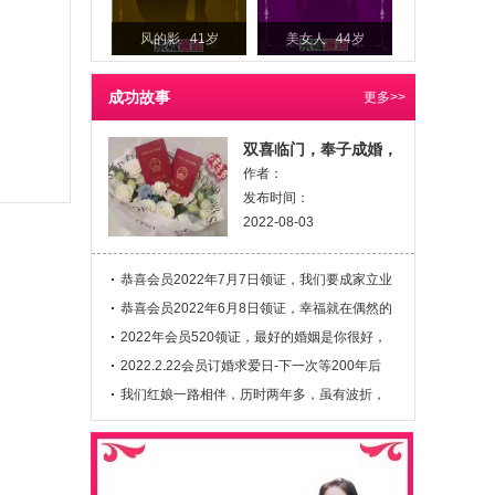
风的影 41岁
美女人 44岁
成功故事
更多>>
双喜临门，奉子成婚，
作者：
发布时间：
2022-08-03
恭喜会员2022年7月7日领证，我们要成家立业
同时进行
恭喜会员2022年6月8日领证，幸福就在偶然的
一次邂逅
2022年会员520领证，最好的婚姻是你很好，
我也不差！
2022.2.22会员订婚求爱日-下一次等200年后
2222年
我们红娘一路相伴，历时两年多，虽有波折，
最终收获稳稳的幸福!