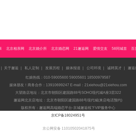
亲
北京相亲网
北京婚介所
北京婚恋网
21邂逅网
爱情交友
58同城首
百
|
关于邂逅
|
私人定制
|
发展历程
|
媒体报道
|
公司环境
|
诚聘英才
|
邂逅
红娘热线：010-59005600 59005601 18500979587
媒体朋友！商务合作：13910699247 E-mail：21xiehou@21xiehou.com
大望路店地址：北京市朝阳区建国路88号SOHO现代城A座3层322
邂逅网北京店地址：北京市朝阳区建国路88号现代城(来店电话预约)
版权所有：邂逅网高端婚恋平台-京城邂逅线下VIP服务中心
京ICP备18024951号
京公网安备 11010502041875号