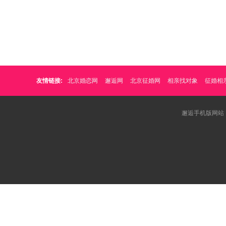
友情链接:
北京婚恋网
邂逅网
北京征婚网
相亲找对象
征婚相
邂逅手机版网站