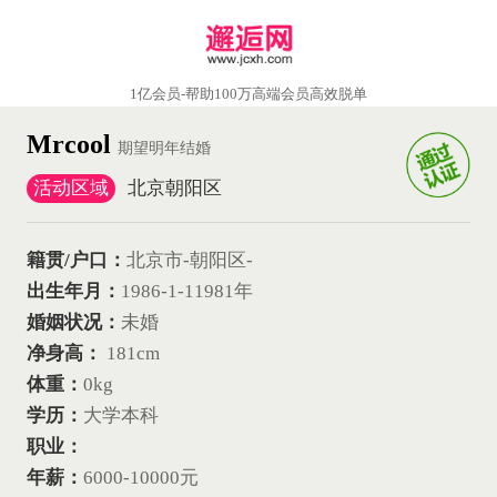
1亿会员-帮助100万高端会员高效脱单
Mrcool
期望明年结婚
活动区域
北京朝阳区
籍贯/户口：
北京市-朝阳区-
出生年月：
1986-1-1
1981年
婚姻状况：
未婚
净身高：
181cm
体重：
0kg
学历：
大学本科
职业：
年薪：
6000-10000元