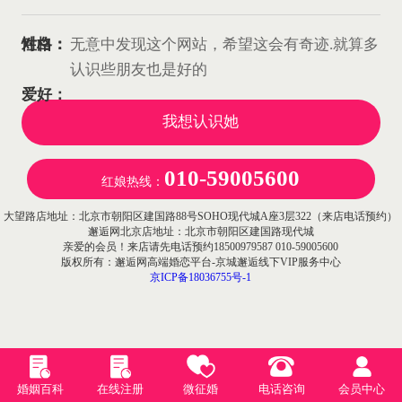
性格：
对白：
无意中发现这个网站，希望这会有奇迹.就算多
认识些朋友也是好的
爱好：
我想认识她
010-59005600
红娘热线：
大望路店地址：北京市朝阳区建国路88号SOHO现代城A座3层322（来店电话预约）
邂逅网北京店地址：北京市朝阳区建国路现代城
亲爱的会员！来店请先电话预约18500979587 010-59005600
版权所有：邂逅网高端婚恋平台-京城邂逅线下VIP服务中心
京ICP备18036755号-1
婚姻百科
在线注册
微征婚
电话咨询
会员中心