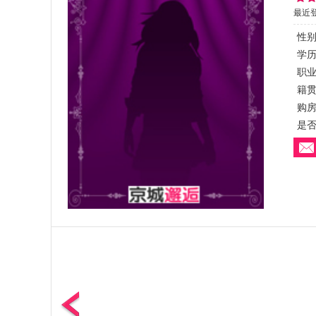
最近
性
学
职
籍
购
是