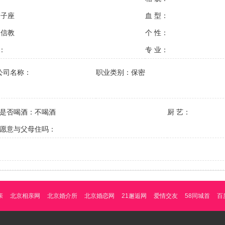
狮子座
血 型：
不信教
个 性：
：
专 业：
公司名称：
职业类别：保密
是否喝酒：不喝酒
厨 艺：
愿意与父母住吗：
亲
北京相亲网
北京婚介所
北京婚恋网
21邂逅网
爱情交友
58同城首
百