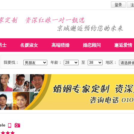
男士
名媛淑女
高端猎婚
婚恋顾问
邂逅爱情
我要找：
年龄：
至
地区：
ele