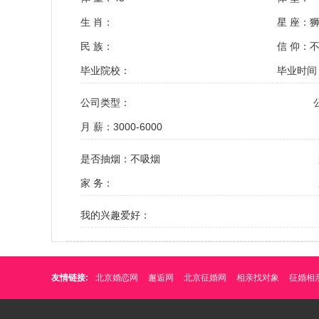
生 肖：
星 座：
民 族：
信 仰：
毕业院校：
毕业时间
公司类型：
月 薪：3000-6000
是否抽烟：不吸烟
家 务：
我的兴趣爱好：
友情链接:
北京婚恋网
邂逅网
北京征婚网
相亲找对象
征婚相