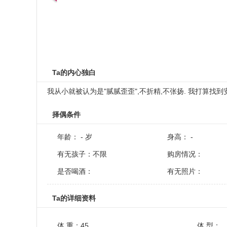
Ta的内心独白
我从小就被认为是"腻腻歪歪",不折精,不张扬. 我打算找到
择偶条件
年龄： - 岁
身高： -
有无孩子：不限
购房情况：
是否喝酒：
有无照片：
Ta的详细资料
体 重：45
体 型：