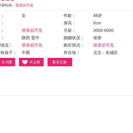
登录时间：
登录后可见
别：
女
年龄：
48岁
历：
身高：
0cm
业：
登录后可见
月薪：
3000-6000
贯：
陕西 晋中
婚姻状况：
保密
房情况：
登录后可见
购车情况：
登录后可见
否有孩子：
不限
所在地：
北京 - 东城区