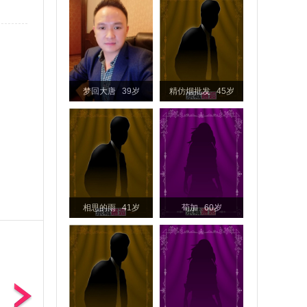
梦回大唐 39岁
精仿烟批发 45岁
相思的雨 41岁
荀加 60岁